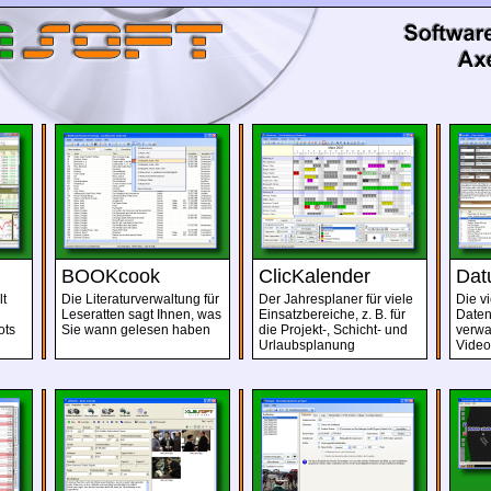
BOOKcook
ClicKalender
Dat
lt
Die Literaturverwaltung für
Der Jahresplaner
für viele
Die v
Leseratten sagt Ihnen, was
Einsatzbereiche, z. B. für
Daten
ots
Sie wann gelesen haben
die Projekt-, Schicht- und
verwal
Urlaubsplanung
Vide