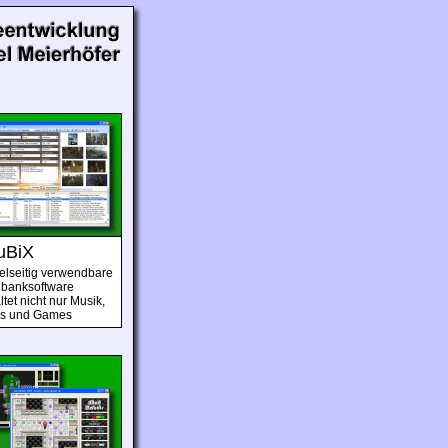
uBiX
ielseitig verwendbare
banksoftware
tet nicht nur Musik,
os und Games