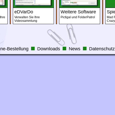
eDVarDo
Weitere Software
Spi
Ihre
Verwalten Sie Ihre
Pictigal und FolderPatrol
Mad R
Videosammlung
Crazy
ine-Bestellung
Downloads
News
Datenschutz